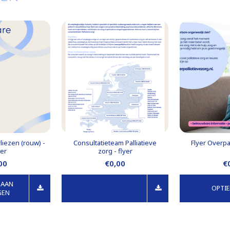
liezen (rouw) -
Consultatieteam Palliatieve
Flyer Overpa
der
zorg - flyer
00
€0,00
€
 AAN
OPTIE
GEN