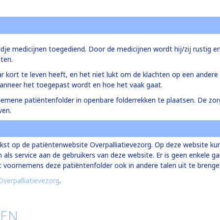
aaldje medicijnen toegediend. Door de medicijnen wordt hij/zij rustig 
hten.
 kort te leven heeft, en het niet lukt om de klachten op een andere 
 wanneer het toegepast wordt en hoe het vaak gaat.
algemene patiëntenfolder in openbare folderrekken te plaatsen. De zo
ven.
st op de patiëntenwebsite Overpalliatievezorg. Op deze website kun
ls service aan de gebruikers van deze website. Er is geen enkele ga
iet voornemens deze patiëntenfolder ook in andere talen uit te breng
 Overpalliatievezorg
.
TEN