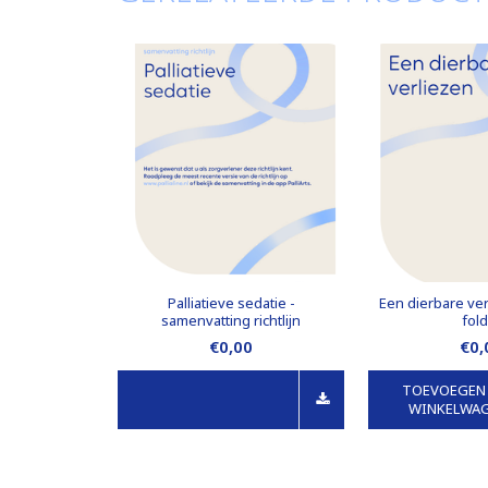
Palliatieve sedatie -
Een dierbare ver
samenvatting richtlijn
fol
€0,00
€0,
TOEVOEGEN
WINKELWA