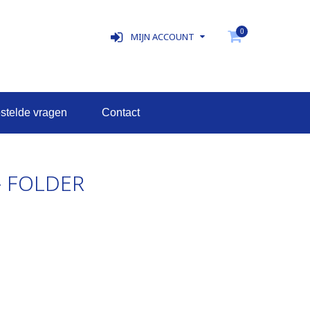
0
MIJN ACCOUNT
estelde vragen
contact
- FOLDER