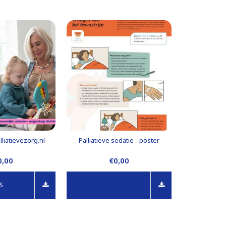
lliatievezorg.nl
Palliatieve sedatie - poster
0,00
€0,00
S