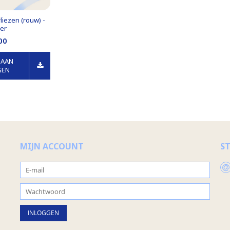
liezen (rouw) -
der
00
 AAN
GEN
MIJN ACCOUNT
S