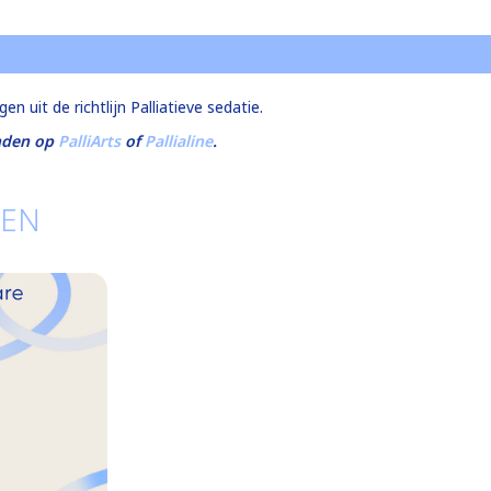
 uit de richtlijn Palliatieve sedatie.
inden op
PalliArts
of
Pallialine
.
TEN