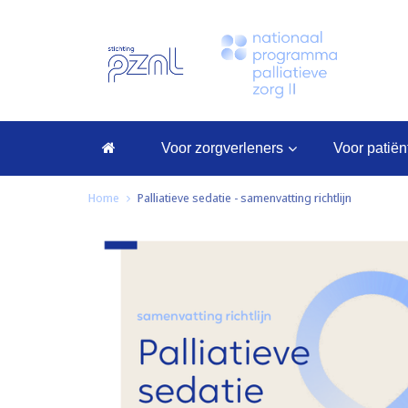
voor zorgverleners
voor patië
Home
Palliatieve sedatie - samenvatting richtlijn