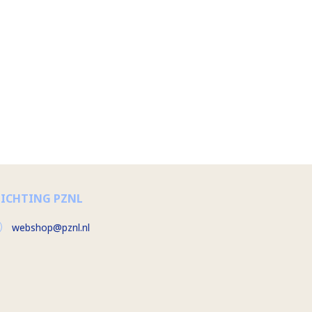
TICHTING PZNL
webshop@pznl.nl