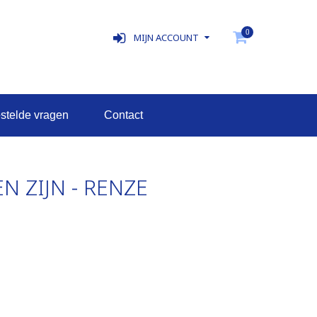
0
MIJN ACCOUNT
estelde vragen
contact
 ZIJN - RENZE