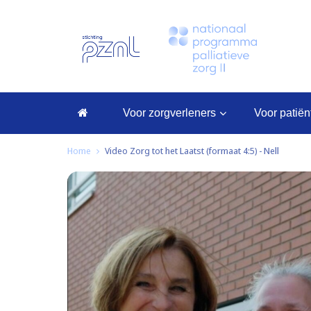
voor zorgverleners
voor patië
Home
Video Zorg tot het Laatst (formaat 4:5) - Nell