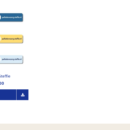
teffie
00