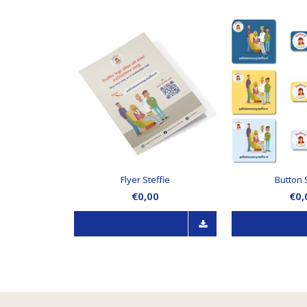
Flyer Steffie
Button S
€0,00
€0,