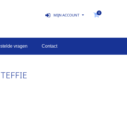
0
MIJN ACCOUNT
estelde vragen
contact
TEFFIE