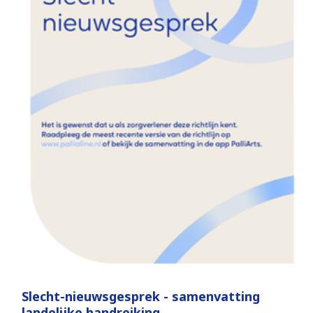
Slecht-nieuwsgesprek - samenvatting
landelijke handreiking