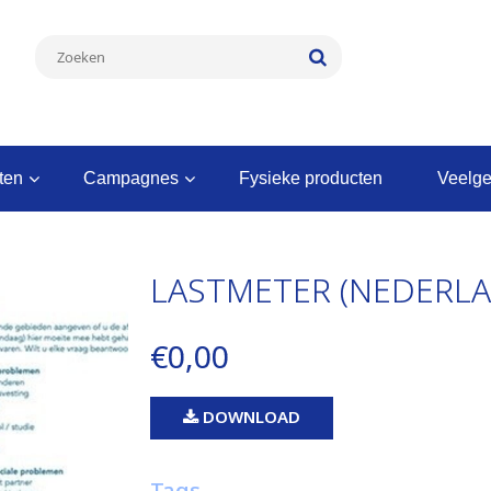
nten
campagnes
fysieke producten
veelg
LASTMETER (NEDERLA
€0,00
DOWNLOAD
Tags