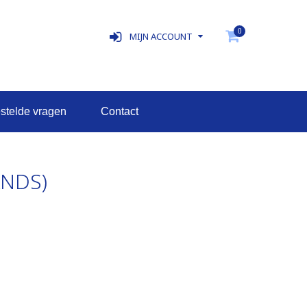
0
MIJN ACCOUNT
estelde vragen
contact
NDS)