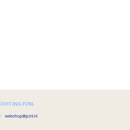
TICHTING PZNL
webshop@pznl.nl