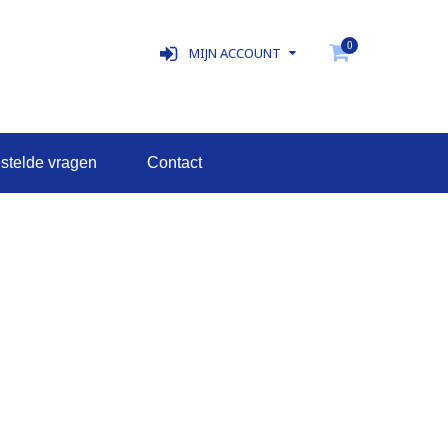
0
MIJN ACCOUNT
estelde vragen
contact