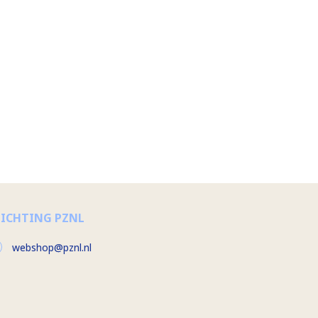
TICHTING PZNL
webshop@pznl.nl