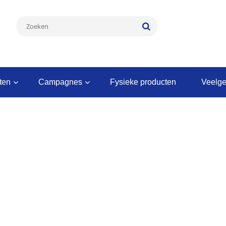
nten
campagnes
fysieke producten
veelg