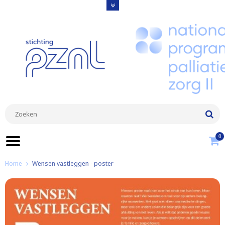
0
Home
Wensen vastleggen - poster