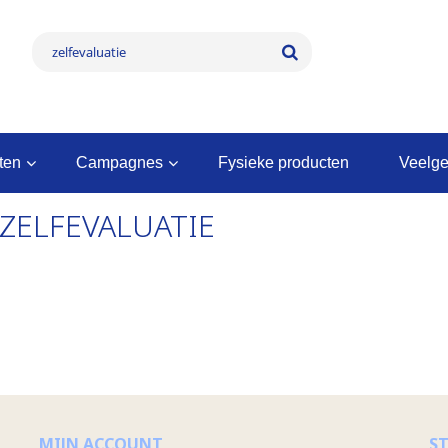
nten
campagnes
fysieke producten
veelg
ZELFEVALUATIE
MIJN ACCOUNT
S