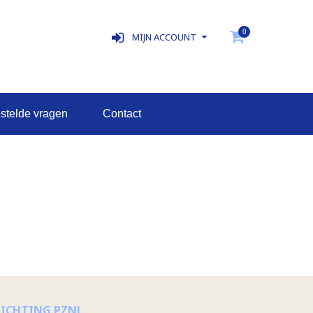
0
MIJN ACCOUNT
estelde vragen
contact
TICHTING PZNL